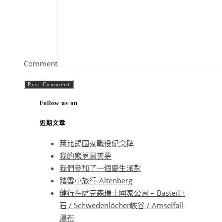
Comment
Follow us on
近期文章
萊比錫國家戰役紀念碑
我的熊蔥園美夢
我們參加了一個慶生派對
踏雪小旅行-Altenberg
健行在薩克森瑞士國家公園 – Bastei巨
石 / Schwedenlöcher峽谷 / Amselfall
瀑布