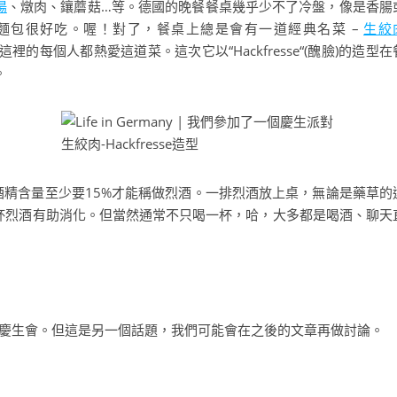
湯
、燉肉、鑲蘑菇…等。德國的晚餐餐桌幾乎少不了冷盤，像是香腸
麵包很好吃。喔！對了，餐桌上總是會有一道經典名菜 –
生絞
乎這裡的每個人都熱愛這道菜。這次它以“Hackfresse“(醜臉)的造型在
。
生絞肉-Hackfresse造型
定，酒精含量至少要15%才能稱做烈酒。一排烈酒放上桌，無論是藥草的
杯烈酒有助消化。但當然通常不只喝一杯，哈，大多都是喝酒、聊天
更大的慶生會。但這是另一個話題，我們可能會在之後的文章再做討論。