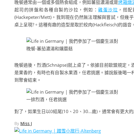
晚餐通常由一個或多個熱食組成，例如蕃茄濃湯或是
烤箱燉
起司的拼盤和各種自製的沙拉，例如：
雞蛋沙拉
，搭配
(Hackepeter/Mett)。我到現在仍然無法理解與嘗試，但幾
桌上呈現?。這種有趣的造型是取於絞肉(Hackfleisch)的諧音
晚餐-蕃茄濃湯和鑲蘑菇
晚餐過後，烈酒(Schnäpse)就上桌了。依據目前歐盟規
是果香的，有時也有自製水果酒，任君挑選。據說飯後喝一
到聚會結束。
一排烈酒，任君挑選
對了，如果生日以0結尾(10、20、30…歲)，通常會有
By
Miss J