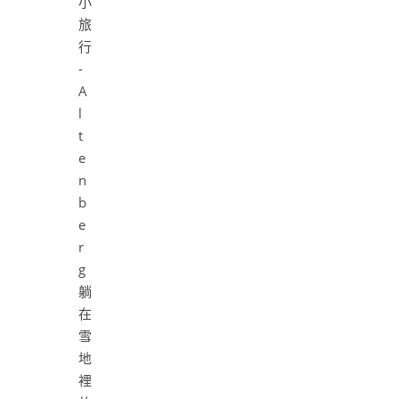
躺
在
雪
地
裡