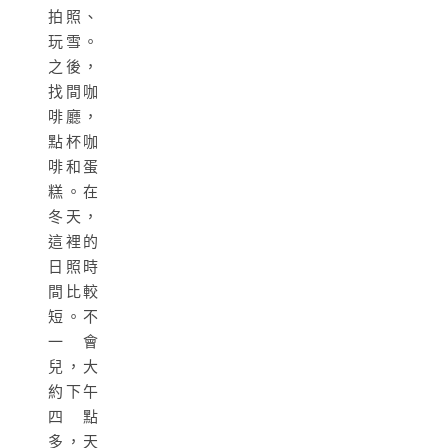
拍照、
玩雪。
之後，
找間咖
啡廳，
點杯咖
啡和蛋
糕。在
冬天，
這裡的
日照時
間比較
短。不
一會
兒，大
約下午
四點
多，天