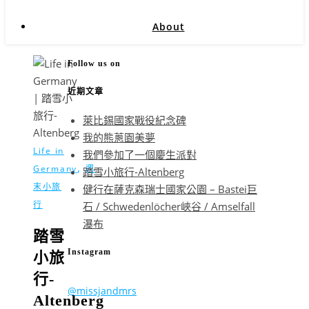
About
Follow us on
近期文章
萊比錫國家戰役紀念碑
我的熊蔥園美夢
Life in
我們參加了一個慶生派對
,
Germany
週
踏雪小旅行-Altenberg
末小旅
健行在薩克森瑞士國家公園 – Bastei巨
行
石 / Schwedenlöcher峽谷 / Amselfall
瀑布
踏雪
Instagram
小旅
行-
@missjandmrs
Altenberg