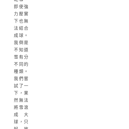
即使強
力壓實
下也無
法結合
成球。
我倒是
不知道
雪有分
不同的
種類。
我們嘗
試了一
下，果
然無法
將雪滾
成大
球，只
好放