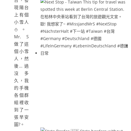
台，發
現陽台
上有個
小雪人
⛄️。
Mr. S
做了這
個小雪
人，然
後… 過
沒多
久，我
的手機
各個群
組裡收
到了一
張早安
圖?。