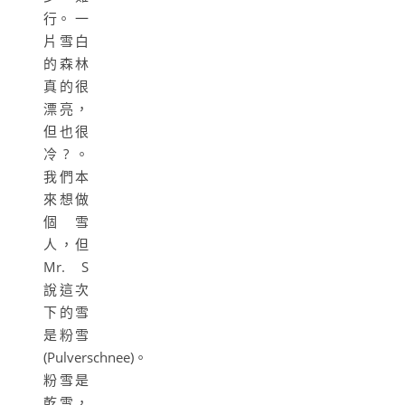
行。 一
片雪白
的森林
真的很
漂亮，
但也很
冷?。
我們本
來想做
個雪
人，但
Mr. S
說這次
下的雪
是粉雪
(Pulverschnee)。
粉雪是
乾雪，