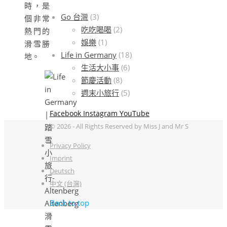
時，是
Go 台灣
(3)
個非常
吃吃喝喝
(2)
熱門的
娛樂
(1)
滑雪勝
Life in Germany
(18)
地。
生活大小事
(6)
節慶活動
(8)
週末小旅行
(5)
Facebook
Instagram
YouTube
© 2026 - All Rights Reserved by Miss J and Mr S
Privacy Policy
Imprint
Deutsch
中文 (台灣)
Back to top
Altenberg
滑