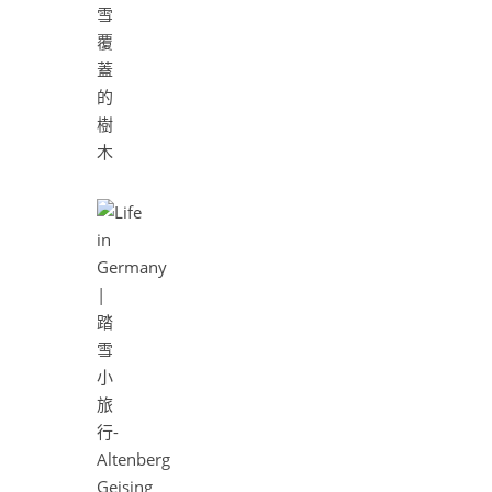
雪
覆
蓋
的
樹
木
Geising