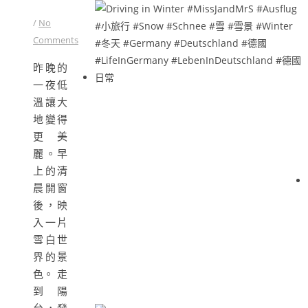
/
No
Comments
昨晚的
一夜低
溫讓大
地變得
更美
麗。早
上的清
晨開窗
後，映
入一片
雪白世
界的景
色。 走
到陽