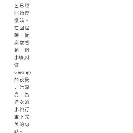
色已經
開始慢
慢暗。
在回程
時，從
高處看
到一個
小鎮(叫
做
Geising)
的夜景
非常漂
亮，為
這次的
小旅行
畫下完
美的句
點。