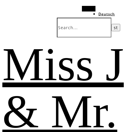
Search
Deutsch
中文 (台灣)
Miss J
& Mr.