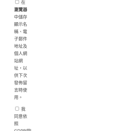
在
瀏覽器
中儲存
顯示名
稱、電
子郵件
地址及
個人網
站網
址，以
供下次
發佈留
言時使
用。
我
同意依
照
GDPR(歐