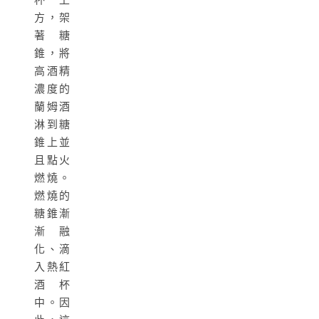
方，架
著糖
錐，將
高酒精
濃度的
蘭姆酒
淋到糖
錐上並
且點火
燃燒。
燃燒的
糖錐漸
漸融
化、滴
入熱紅
酒杯
中。因