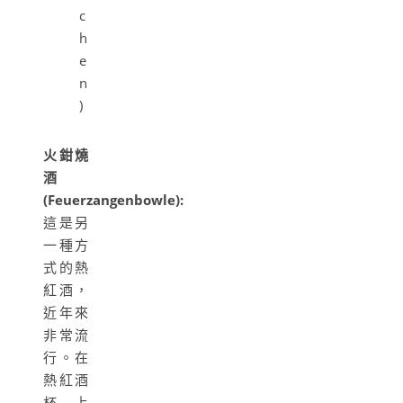
c
h
e
n
)
火鉗燒
酒
(Feuerzangenbowle):
這是另
一種方
式的熱
紅酒，
近年來
非常流
行。在
熱紅酒
杯上