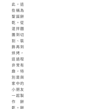
此，這
些稱為
聖誕餅
乾。從
混拌麵
團到切
割、裝
飾再到
烘烤，
這過程
非常有
趣，特
別是與
家中的
小朋友
一起製
作餅
乾。餅