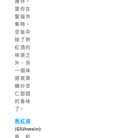
攪拌。
當你在
聖誕市
集時，
空氣中
除了熱
紅酒的
味道之
外，另
一個味
道就是
糖炒杏
仁甜甜
的香味
了。
熱紅酒
(Glühwein):
我和