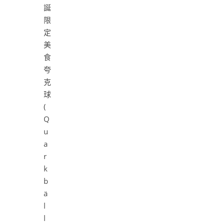
夸
克
球
(
Q
u
a
r
k
b
ä
l
l