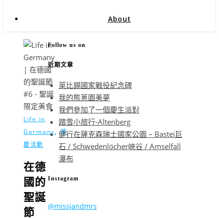
About
Follow us on
近期文章
萊比錫國家戰役紀念碑
我的熊蔥園美夢
我們參加了一個慶生派對
Life in
踏雪小旅行-Altenberg
,
Germany
節
健行在薩克森瑞士國家公園 – Bastei巨
慶活動
石 / Schwedenlöcher峽谷 / Amselfall
瀑布
在德
Instagram
國的
聖誕
@missjandmrs
節