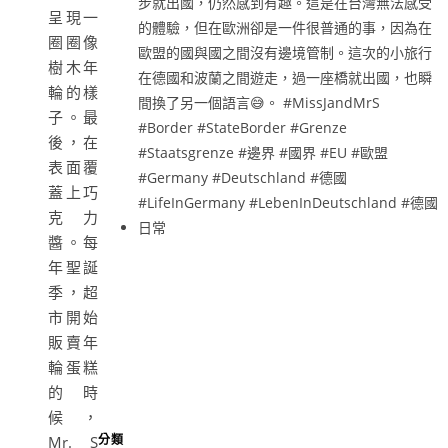
呈現一
圈圈像
樹木年
輪的樣
子。最
後，在
表面覆
蓋上巧
克力
醬。每
年聖誕
季，超
市開始
販賣年
輪蛋糕
的時
候，
Mr. S
分類