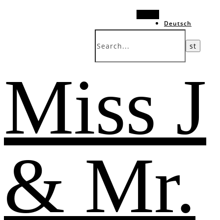
Search
Deutsch
中文 (台灣)
Miss J
& Mr.