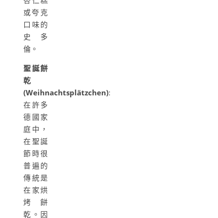
杏仁糕
或夸​​克
口味的
史多
倫。
聖誕餅
乾
(Weihnachtsplätzchen)
:
在許多
德國家
庭中，
在聖誕
節時很
普遍的
傳統是
在家烘
烤餅
乾。因