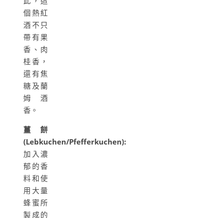
此，這
個熱紅
酒不只
帶有果
香、肉
桂香，
還有焦
糖及蘭
姆酒
香。
薑餅
(Lebkuchen/Pfefferkuchen):
加入濃
郁的香
料和使
用大量
蜂蜜所
製成的