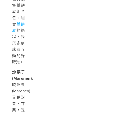
售薑餅
屋組合
包。組
合
薑餅
屋
的過
程，是
與家庭
成員互
動的好
時光。
炒栗子
(Maronen):
歐洲栗
(Maronen)
又稱甜
栗、甘
栗，是