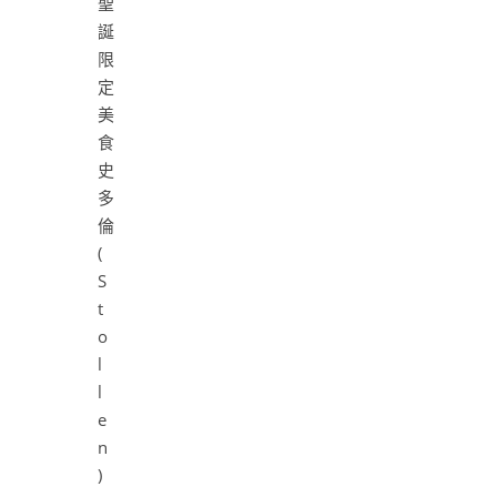
史
多
倫
(
S
t
o
l
l
e
n
)