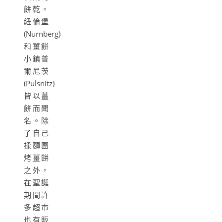
餅乾。
紐倫堡
(Nürnberg)
和薑餅
小鎮普
爾尼茨
(Pulsnitz)
皆以薑
餅而聞
名。除
了自己
揉麵團
烤薑餅
之外，
在聖誕
期間許
多超市
也有販