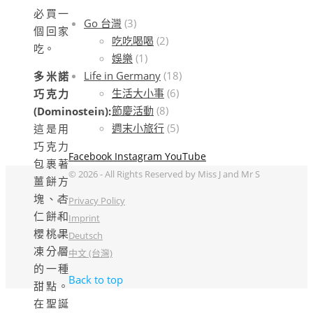
必買一
Go 台灣
(3)
個回家
吃吃喝喝
(2)
吃。
娛樂
(1)
Life in Germany
(18)
多米諾
生活大小事
(6)
巧克力
節慶活動
(8)
(Dominostein):
週末小旅行
(5)
這是用
巧克力
Facebook
Instagram
YouTube
包裹著
© 2026 - All Rights Reserved by Miss J and Mr S
薑餅方
塊、杏
Privacy Policy
仁餅和
Imprint
櫻桃果
Deutsch
凍分層
中文 (台灣)
的一種
Back to top
甜點。
在聖誕