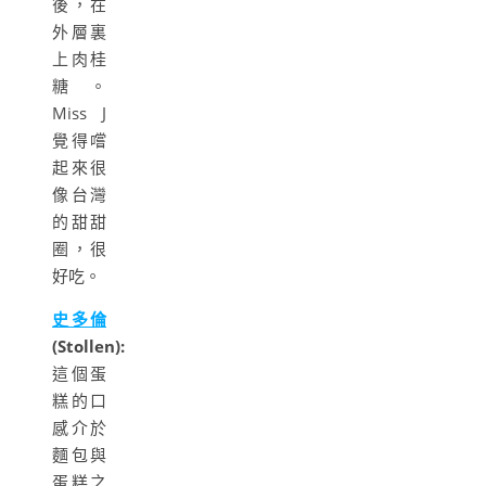
後，在
外層裏
上肉桂
糖。
Miss J
覺得嚐
起來很
像台灣
的甜甜
圈，很
好吃。
史多倫
(Stollen):
這個蛋
糕的口
感介於
麵包與
蛋糕之