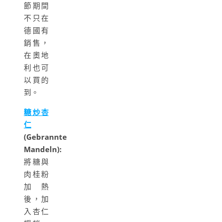
節期間
不只在
德國有
銷售，
在奧地
利也可
以買的
到。
糖炒杏
仁
(Gebrannte
Mandeln):
將糖與
肉桂粉
加熱
後，加
入杏仁