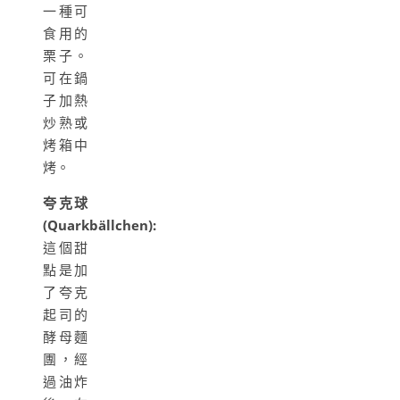
一種可
食用的
栗子。
可在鍋
子加熱
炒熟或
烤箱中
烤。
夸克球
(Quarkbällchen):
這個甜
點是加
了夸克
起司的
酵母麵
團，經
過油炸