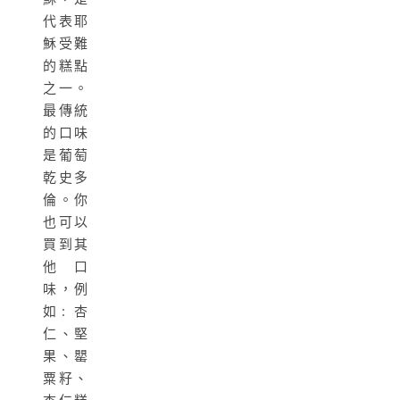
代表耶
穌受難
的糕點
之一。
最傳統
的口味
是葡萄
乾史多
倫。你
也可以
買到其
他口
味，例
如: 杏
仁、堅
果、罌
粟籽、