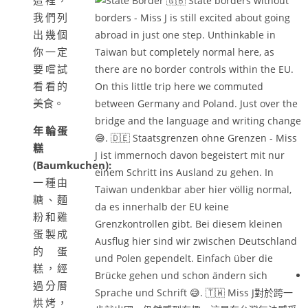
這裡，
我們列
出幾個
你一定
要嚐試
看看的
美食。
年輪蛋
糕
(Baumkuchen):
一種由
糖、麵
粉和雞
蛋製成
的蛋
糕，經
過分層
烘烤，