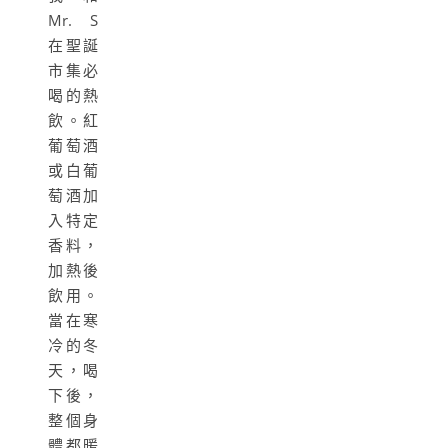
Mr. S
在聖誕
市集必
喝的熱
飲。紅
葡萄酒
或白葡
萄酒加
入特定
香料，
加熱後
飲用。
當在寒
冷的冬
天，喝
下後，
整個身
體都暖