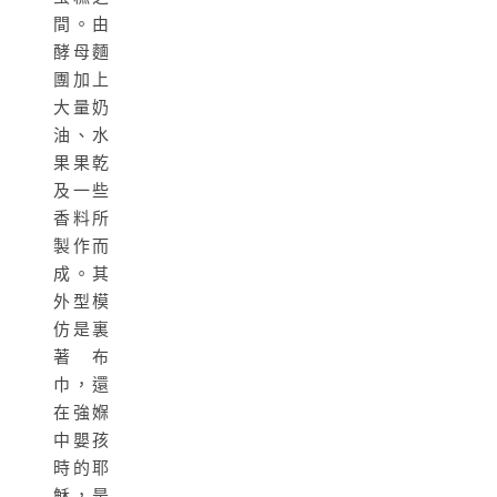
間。由
酵母麵
團加上
大量奶
油、水
果果乾
及一些
香料所
製作而
成。其
外型模
仿是裏
著布
巾，還
在強媬
中嬰孩
時的耶
穌，是