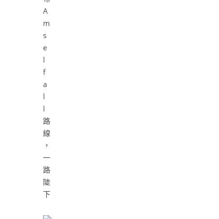
A
m
s
e
l
f
a
l
l
路
線
，
一
路
陡
下