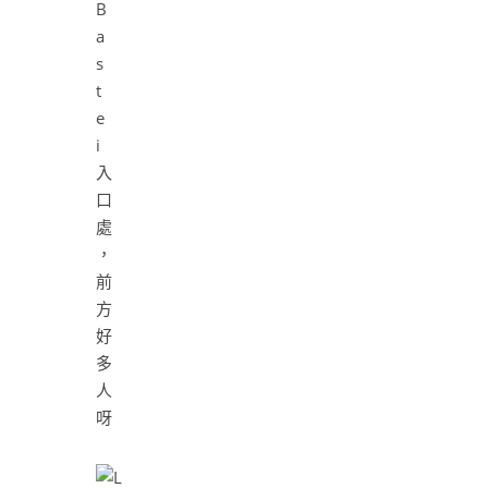
B
a
s
t
e
i
入
口
處
，
前
方
好
多
人
呀