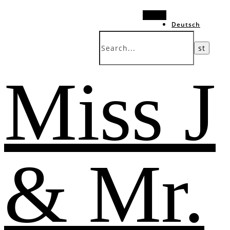
Search
Deutsch
中文 (台灣)
Miss J
& Mr.