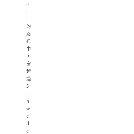
a
l
l
的
路
途
中
，
穿
越
過
S
c
h
w
e
d
e