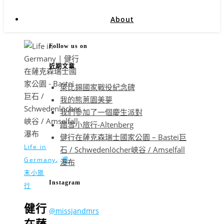
About
Follow us on
近期文章
萊比錫國家戰役紀念碑
我的熊蔥園美夢
我們參加了一個慶生派對
踏雪小旅行-Altenberg
健行在薩克森瑞士國家公園 – Bastei巨
Life in
石 / Schwedenlöcher峽谷 / Amselfall
,
Germany
週
瀑布
末小旅
Instagram
行
健行
@missjandmrs