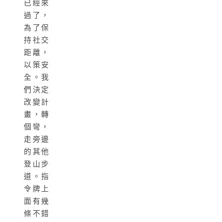
已經來
過了，
為了保
持社交
距離，
以策安
全。我
們決定
改變計
畫，轉
個彎，
走旁邊
的其他
登山步
道。指
令牌上
面有幾
條不錯