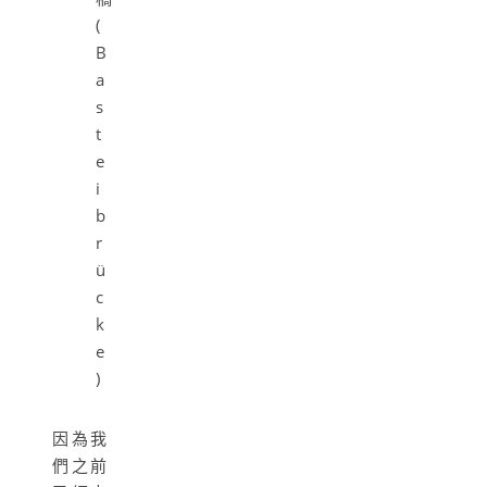
(
B
a
s
t
e
i
b
r
ü
c
k
e
)
因為我
們之前