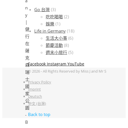
Go 台灣
(3)
吃吃喝喝
(2)
娛樂
(1)
Life in Germany
(18)
生活大小事
(6)
節慶活動
(8)
週末小旅行
(5)
Facebook
Instagram
YouTube
© 2026 - All Rights Reserved by Miss J and Mr S
Privacy Policy
Imprint
Deutsch
中文 (台灣)
Back to top