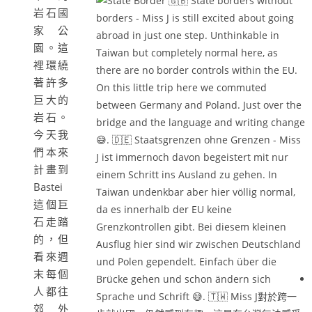
岩石國
家公
園。這
裡環繞
著許多
巨大的
岩石。
今天我
們本來
計畫到
Bastei
這個巨
石走踏
的，但
看來週
末每個
人都往
郊外