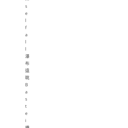
遠
晀
B
a
s
t
e
i
橋