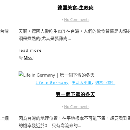
德國美食-生絞肉
/
No Comments
台灣
天啊，德國人愛吃生肉?! 在台灣，人們的飲食習慣是肉類
須是煮熟的(尤其是豬雞肉...
read more
By
Miss J
,
,
Life in Germany
生活大小事
週末小旅行
第一個下雪的冬天
/
No Comments
上網
因為台灣的地理位置，在平地根本不可能下雪，想要看到
的機率幾近於0。只有寒流來的...