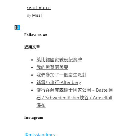
read more
By
Miss J
1
2
Follow us on
近期文章
萊比錫國家戰役紀念碑
我的熊蔥園美夢
我們參加了一個慶生派對
踏雪小旅行-Altenberg
健行在薩克森瑞士國家公園 – Bastei巨
石 / Schwedenlöcher峽谷 / Amselfall
瀑布
Instagram
@missjandmrs