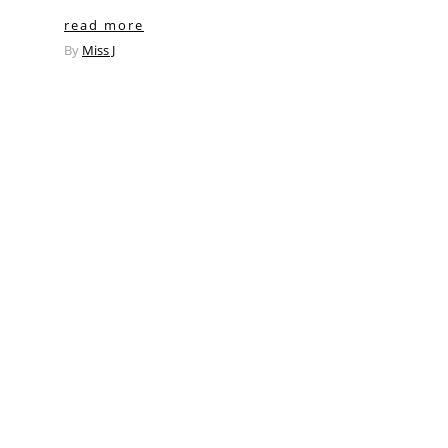
read more
By
Miss J