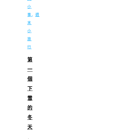
小
,
事
週
末
小
旅
行
第
一
個
下
雪
的
冬
天