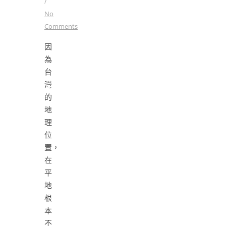
/
No
Comments
因
為
台
灣
的
地
理
位
置，
在
平
地
根
本
不