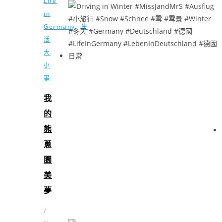
Life
in
,
Germany
生
活
大
小
事
我
的
熊
蔥
園
美
夢
/