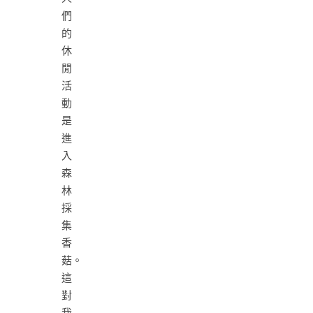
們
的
休
閒
活
動
是
進
入
森
林
採
集
香
菇。
這
對
我