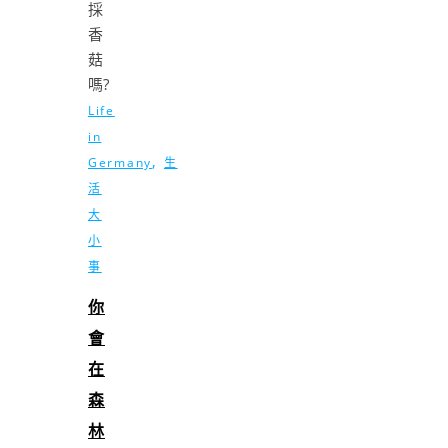
Life
in
,
Germany
生
活
大
小
事
你
會
在
森
林