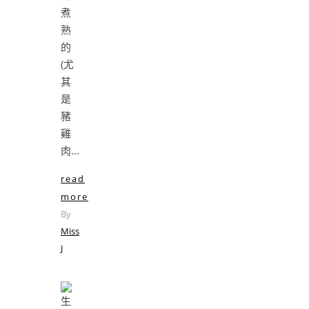
煮
熟
的
(尤
其
是
豬
雞
肉...
read
more
By
Miss
J