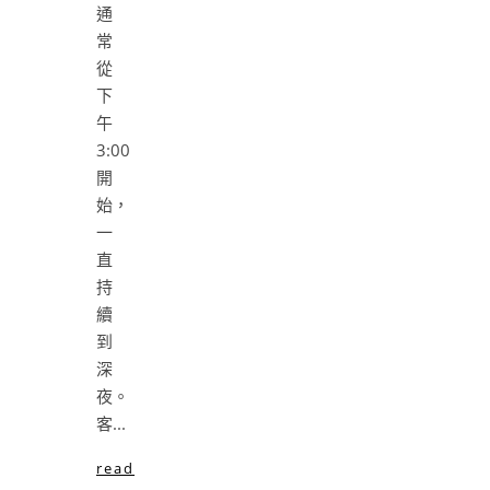
通
常
從
下
午
3:00
開
始，
一
直
持
續
到
深
夜。
客...
read