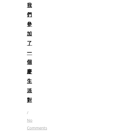
我
們
參
加
了
一
個
慶
生
派
對
/
No
Comments