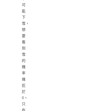
可
能
下
雪，
想
要
看
到
雪
的
機
率
幾
近
於
0。
只
有