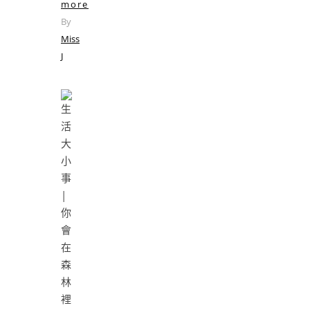
more
By
Miss
J