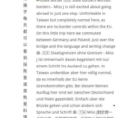
幾
乎
每
天
都
可
以
看
到
採
熊
蔥
或
是
熊
蔥
料
理