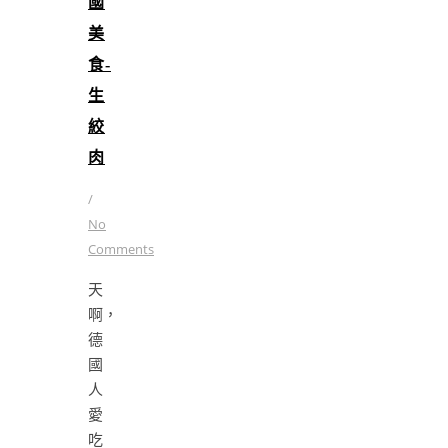
國
美
食-
生
絞
肉
/
No
Comments
天
啊，
德
國
人
愛
吃