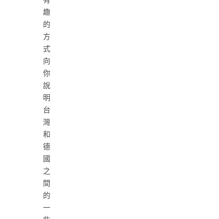
趣
的
方
式
向
你
說
明
台
灣
和
德
國
之
間
的
一