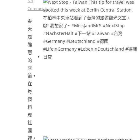
No
Comments
春
天
是
熊
蔥
的
季
節，
在
每
個
料
理
社
團
裡，