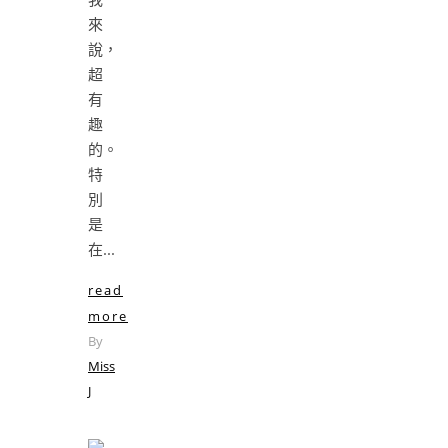
來
說，
超
有
趣
的。
特
別
是
在...
read
more
By
Miss
J