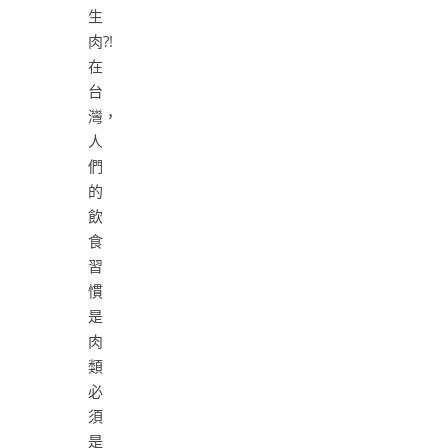
生
肉?!
在
台
灣，
人
們
的
飲
食
習
慣
是
肉
類
必
須
是