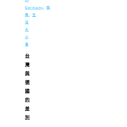
in
,
Germany
娛
,
樂
生
活
大
小
事
台
灣
與
德
國
的
差
別