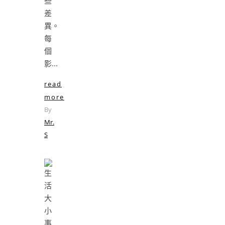
些
差
異。
每
個
影...
read
more
By
Mr.
S