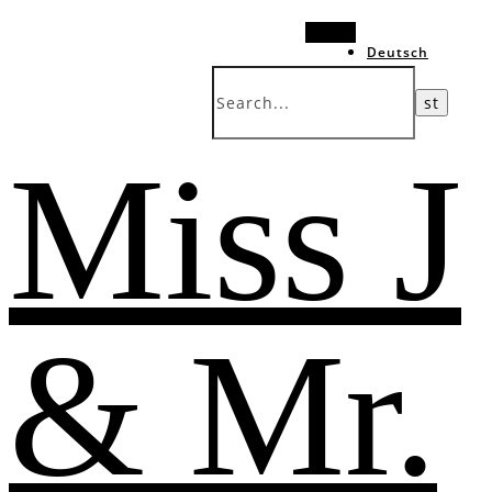
Search
Deutsch
中文 (台灣)
Miss J
& Mr.