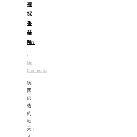
裡
採
香
菇
嗎?
/
No
Comments
德
國
雨
後
的
秋
天，
人