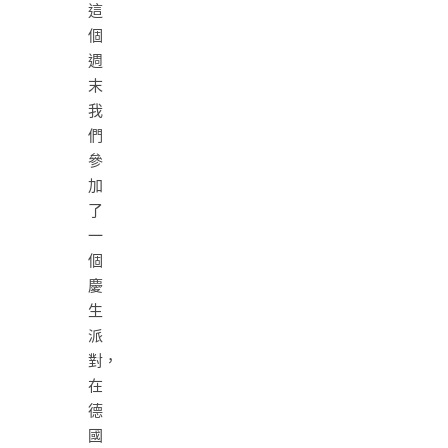
這
個
週
末
我
們
參
加
了
一
個
慶
生
派
對，
在
德
國