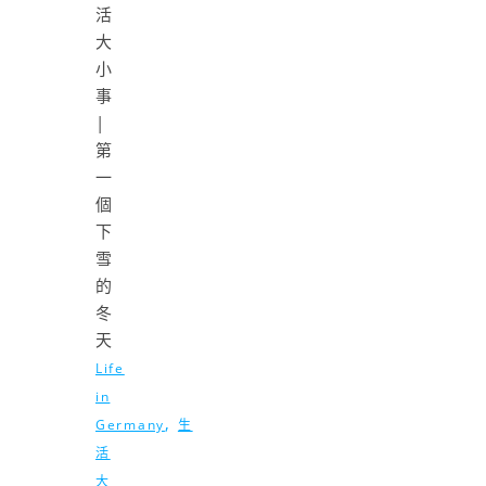
Life
in
,
Germany
生
活
大