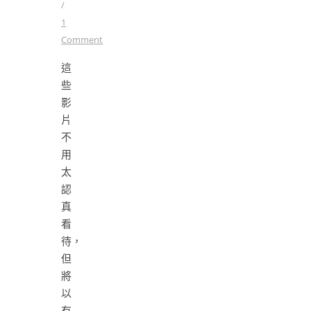
/
1
Comment
這
些
影
片
不
用
太
認
真
看
待，
但
將
以
有